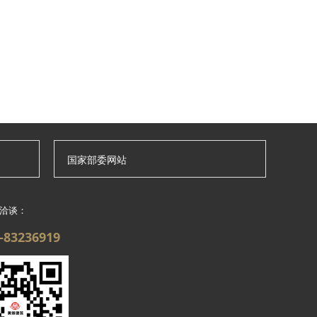
国家部委网站
洽谈：
—83236919